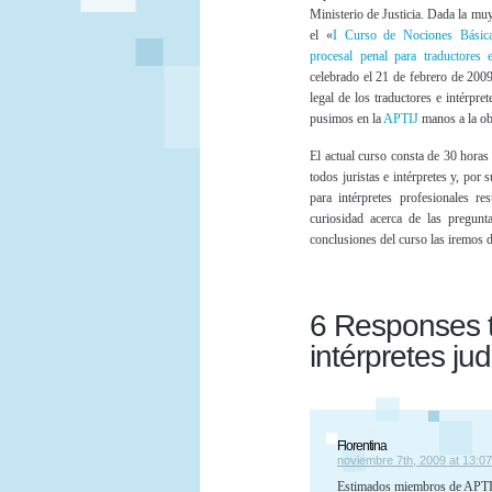
Ministerio de Justicia. Dada la mu
el «
I Curso de Nociones Básic
procesal penal para traductores e 
celebrado el 21 de febrero de 2009
legal de los traductores e intérpre
pusimos en la
APTIJ
manos a la ob
El actual curso consta de 30 horas
todos juristas e intérpretes y, por
para intérpretes profesionales r
curiosidad acerca de las pregun
conclusiones del curso las iremos 
6 Responses t
intérpretes jud
Florentina
noviembre 7th, 2009 at 13:07
Estimados miembros de APTIJ,