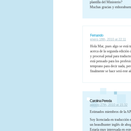
plantilla del Ministerio?
Muchas gracias y enhorabuena
Fernando
enero 18th, 2010 at 22:11
Hola Mar, pues algo se está
acerca de la segunda edición
y procesal penal para traducto
está pensado para los profesi
temprano para decir nada, per
finalmente se hace será este 
Carolina Pereda
agosto 27th, 2010 at 15:32
Estimados miembros de la AP
Soy licenciada en traducción e
un heasdhunter inglés de abo
Estaría muy interesada en est