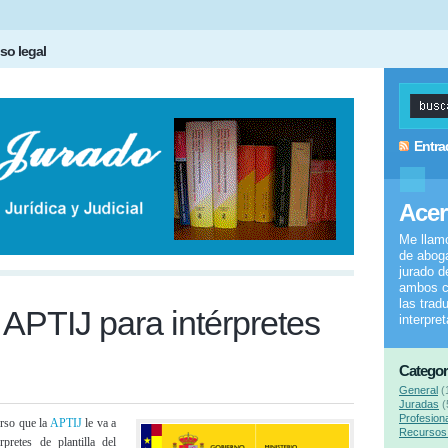
so legal
Entra
Acer
Me llam
de aboga
jurado d
ambos c
las trad
 APTIJ para intérpretes
interpre
Categor
General
(
Juradas
(
Profesion
rso que la
APTIJ
le va a
Recursos 
rpretes de plantilla del