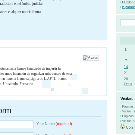
El taller
raductora en el ámbito judicial.
la parad
bre cualquier noticia futura.
L
7
14
sta semana hemos finalizado de impartir la
21
levamos intención de organizar más cursos de esta
 en marcha la nueva página de la APTIJ iremos
28
to. Un saludo, Fernando.
Oct »
Visitas
Páginas 
orm
Visitas :
Páginas 
Visitas e
Your Name
(required)
Con l