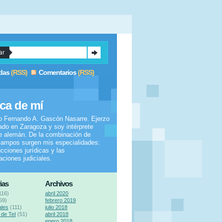
das
(RSS)
Comentarios
(RSS)
ca de mí
o Fernando A. Gascón Nasarre. Ejerzo
do en Zaragoza y soy intérprete
e alemán. De la combinación de
ampos surgen mis especialidades:
ucciones jurídicas y las
taciones judiciales.
ias
Archivos
116)
abril 2020
59)
febrero 2019
ales
(111)
julio 2018
de TeI
(51)
abril 2018
enero 2018