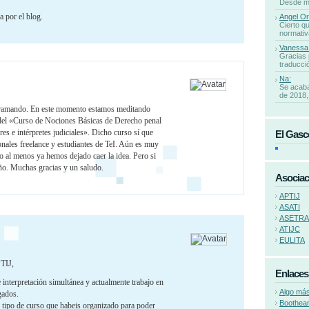
Desde mi 
 por el blog.
Angel Or
Cierto qu
normativa
Vanessa
Gracias 
traducció
Na:
Se acaba
de 2018, 
 tramando. En este momento estamos meditando
 del «Curso de Nociones Básicas de Derecho penal
res e intérpretes judiciales». Dicho curso sí que
El Gasc
onales freelance y estudiantes de TeI. Aún es muy
o al menos ya hemos dejado caer la idea. Pero si
año. Muchas gracias y un saludo.
Asociac
APTIJ
ASATI
ASETR
ATIJC
EULITA
TIJ,
Enlaces
 interpretación simultánea y actualmente trabajo en
Algo más
gados.
Boothea
e tipo de curso que habeis organizado para poder