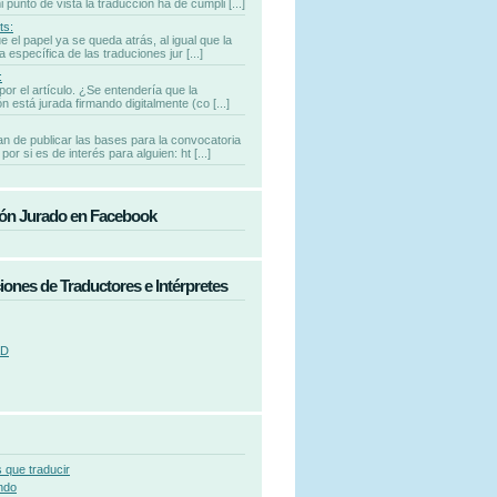
punto de vista la traducción ha de cumpli [...]
ts:
e el papel ya se queda atrás, al igual que la
 específica de las traduciones jur [...]
:
por el artículo. ¿Se entendería que la
n está jurada firmando digitalmente (co [...]
n de publicar las bases para la convocatoria
por si es de interés para alguien: ht [...]
ón Jurado en Facebook
iones de Traductores e Intérpretes
AD
 que traducir
ndo