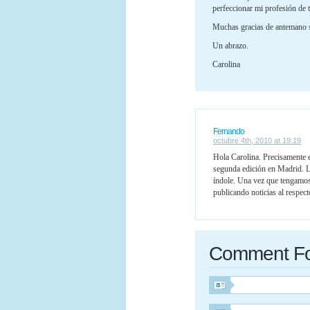
perfeccionar mi profesión de t
Muchas gracias de antemano so
Un abrazo.
Carolina
Fernando
octubre 4th, 2010 at 19:19
Hola Carolina. Precisamente e
segunda edición en Madrid. L
índole. Una vez que tengamos
publicando noticias al respec
Comment F