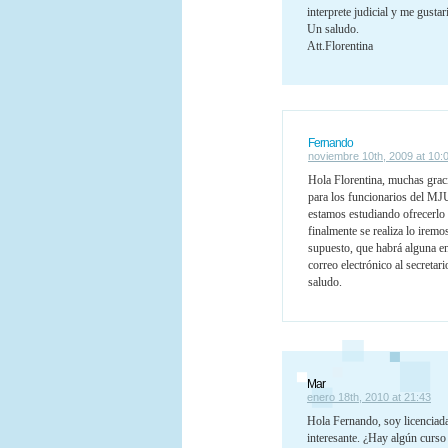
interprete judicial y me gusta
Un saludo.
Att.Florentina
Fernando
noviembre 10th, 2009 at 10:
Hola Florentina, muchas graci
para los funcionarios del MJU
estamos estudiando ofrecerlo a
finalmente se realiza lo irem
supuesto, que habrá alguna en
correo electrónico al secreta
saludo.
Mar
enero 18th, 2010 at 21:43
Hola Fernando, soy licenciad
interesante. ¿Hay algún curso