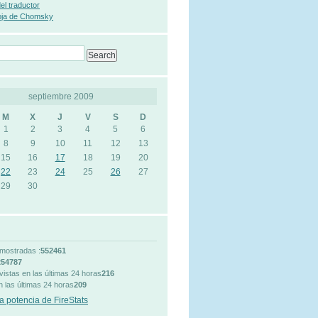
 del traductor
oja de Chomsky
septiembre 2009
M
X
J
V
S
D
1
2
3
4
5
6
8
9
10
11
12
13
15
16
17
18
19
20
22
23
24
25
26
27
29
30
mostradas :
552461
254787
vistas en las últimas 24 horas
216
n las últimas 24 horas
209
a potencia de FireStats