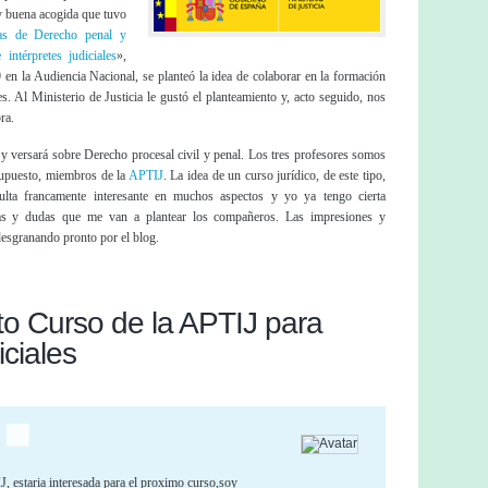
y buena acogida que tuvo
as de Derecho penal y
intérpretes judiciales
»,
 en la Audiencia Nacional, se planteó la idea de colaborar en la formación
tes. Al Ministerio de Justicia le gustó el planteamiento y, acto seguido, nos
ra.
 y versará sobre Derecho procesal civil y penal. Los tres profesores somos
 supuesto, miembros de la
APTIJ
. La idea de un curso jurídico, de este tipo,
esulta francamente interesante en muchos aspectos y yo ya tengo cierta
tas y dudas que me van a plantear los compañeros. Las impresiones y
desgranando pronto por el blog.
o Curso de la APTIJ para
iciales
 estaria interesada para el proximo curso,soy