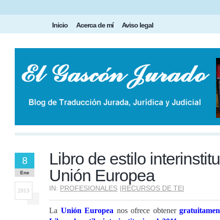
Inicio
Acerca de mí
Aviso legal
Libro de estilo interinstit
8
Unión Europea
Ene
IN:
PROFESIONALES
|
RECURSOS DE TEI
2013
La
Unión Europea
nos ofrece obtener
gratuitame