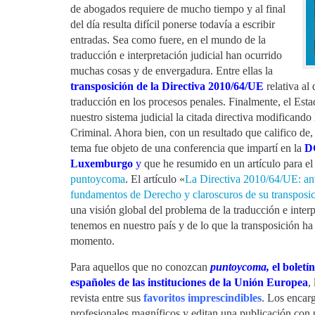
de abogados requiere de mucho tiempo y al final
del día resulta difícil ponerse todavía a escribir
entradas. Sea como fuere, en el mundo de la
traducción e interpretación judicial han ocurrido
muchas cosas y de envergadura. Entre ellas la
transposición de la Directiva 2010/64/UE
relativa al 
traducción en los procesos penales. Finalmente, el Esta
nuestro sistema judicial la citada directiva modificand
Criminal. Ahora bien, con un resultado que califico de, 
tema fue objeto de una conferencia que impartí en la
D
Luxemburgo
y
que he resumido en un artículo para e
puntoycoma
. El artículo «
La Directiva 2010/64/UE: an
fundamentos de Derecho y claroscuros de su transposi
una visión global del problema de la traducción e interp
tenemos en nuestro país y de lo que la transposición ha
momento.
Para aquellos que no conozcan
puntoycoma
,
el boletí
españoles de las instituciones de la Unión Europea
,
revista entre sus
favoritos imprescindibles
. Los encar
profesionales magníficos y editan una publicación con