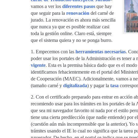
vamos a ver los
diferentes pasos
que hay
que seguir para la
renovación
del carné de
jurado. La renovación es ahora más sencilla
que nunca ya que es posible realizar casi
toda la gestión online. Claro está, siempre
que el sistema quiera y no se ponga burro.
1. Empecemos con las
herramientas necesarias
. Cond
poder usar los portales de la Administración es tener a
vigente
. Esta es la premisa básica dado que es el modo
identificarnos fehacientemente en el portal del Ministe
de Cooperación (MAEC). Adicionalmente, vamos a ne
(tamaño carné y
digitalizada
) y pagar la
tasa
correspon
2. Con el certificado preparado para entrar en acción a
recomiendo usar para los trámites en los portales de la
que sea mi navegador favorito ni nada por el estilo per
tiene una cierta predilección (que nadie entiende) por e
(cuestión aún más incomprensible que la anterior). Yo su
trámites usando el IE lo cual no significa que la tarea 
navegador. De hecho, en el portal se indica que se pue