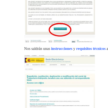
Nos saldrán unas
instrucciones
y
requisitos técnicos