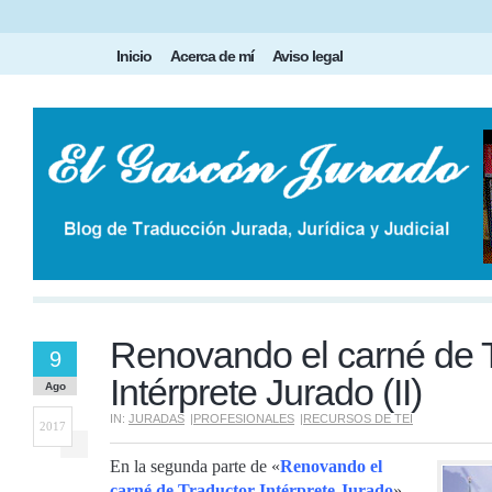
Inicio
Acerca de mí
Aviso legal
Renovando el carné de T
9
Intérprete Jurado (II)
Ago
IN:
JURADAS
|
PROFESIONALES
|
RECURSOS DE TEI
2017
En la segunda parte de «
Renovando el
carné de Traductor-Intérprete Jurado
»