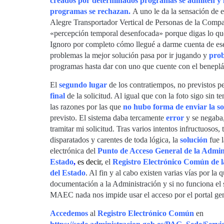
creados por determinados programas se admiten y l
programas se rechazan.
A uno le da la sensación de e
Alegre Transportador Vertical de Personas de la Compa
«percepción temporal desenfocada» porque digas lo qu
Ignoro por completo cómo llegué a darme cuenta de ese d
problemas la mejor solución pasa por ir jugando y
pro
programas hasta dar con uno que cuente con el beneplác
El
segundo lugar
de los contratiempos, no previstos pe
final
de la solicitud. Al igual que con la foto sigo sin t
las razones por las que
no hubo forma de enviar la so
previsto. El sistema daba tercamente
error
y se negaba
tramitar mi solicitud. Tras varios intentos infructuosos
disparatados y carentes de toda lógica, la
solución
fue 
electrónica del
Punto de Acceso General de la Admin
Estado
,
es decir,
el
Registro Electrónico Común de l
del Estado
. Al fin y al cabo existen varias vías por la
documentación a la Administración y si no funciona el 
MAEC nada nos impide usar el acceso por el portal gen
Accedemos
al
Registro Electrónico Común
en