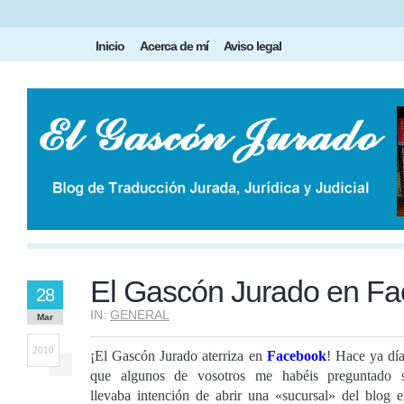
Inicio
Acerca de mí
Aviso legal
El Gascón Jurado en F
28
IN:
GENERAL
Mar
2010
¡El Gascón Jurado aterriza en
Facebook
! Hace ya dí
que algunos de vosotros me habéis preguntado s
llevaba intención de abrir una «sucursal» del blog 