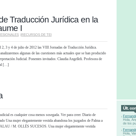
de Traducción Jurídica en la
aume I
ESIONALES
|
RECURSOS DE TEI
 2, 3 y 4 de julio de 2012 las VIII Jornadas de Traducción Jurídica.
analizaremos algunas de las cuestiones más actuales que se han producido
rpretación Judicial. Ponentes invitados: Claudia Angelleli. Profesora de
al […]
a
Últ. co
 judicial es cualquier cosa menos sosegada. Ver para creer. Diario de
Fernand
Hola, Án
zgado Una mujer elegantemente vestida abandona los juzgados de Palma a
de los p
 B. PALAU / M. OLLÉS SUCESOS. Una mujer elegantemente vestida
Fernand
Hola, Va