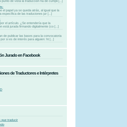
punto de vista la traducción ha de cumpli [...]
ts:
e el papel ya se queda atrás, al igual que la
 específica de las traduciones jur [...]
:
por el artículo. ¿Se entendería que la
n está jurada firmando digitalmente (co [...]
n de publicar las bases para la convocatoria
por si es de interés para alguien: ht [...]
ón Jurado en Facebook
iones de Traductores e Intérpretes
AD
 que traducir
ndo