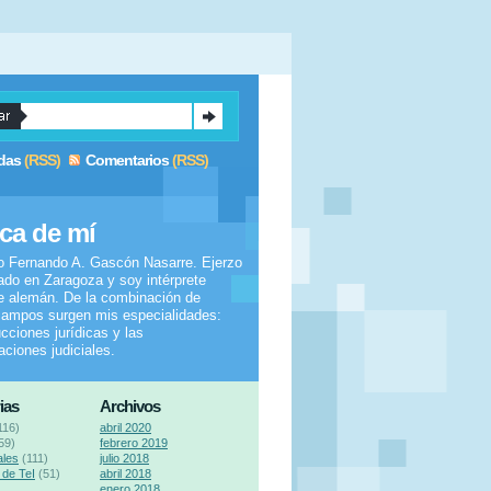
das
(RSS)
Comentarios
(RSS)
ca de mí
o Fernando A. Gascón Nasarre. Ejerzo
do en Zaragoza y soy intérprete
e alemán. De la combinación de
ampos surgen mis especialidades:
ucciones jurídicas y las
taciones judiciales.
ias
Archivos
116)
abril 2020
59)
febrero 2019
ales
(111)
julio 2018
de TeI
(51)
abril 2018
enero 2018