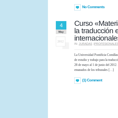
No Comments
Curso «Materia
4
la traducción 
May
internacional
2012
IN:
JURADAS
|
PROFESIONALE
La Universidad Pontificia Comillas
de estudio y trabajo para la traducc
28 de mayo al 1 de junio del 2012. 
emanados de los tribunales […]
(1) Comment