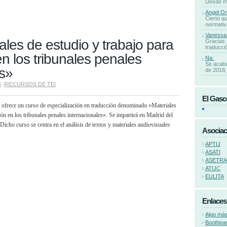
Desde mi 
Angel Or
Cierto qu
normativa
Vanessa
les de estudio y trabajo para
Gracias 
traducció
en los tribunales penales
Na:
Se acaba
es»
de 2018, 
S
|
RECURSOS DE TEI
El Gasc
 ofrece un curso de especialización en traducción denominado «Materiales
ión en los tribunales penales internacionales». Se impartirá en Madrid del
Dicho curso se centra en el análisis de textos y materiales audiovisuales
Asociac
APTIJ
ASATI
ASETR
ATIJC
EULITA
Enlaces
Algo más
Boothea