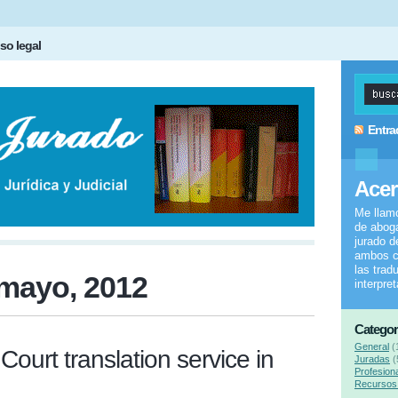
so legal
Entra
Acer
Me llam
de aboga
jurado d
ambos c
las trad
mayo, 2012
interpre
Categor
General
(
 Court translation service in
Juradas
(
Profesion
Recursos 