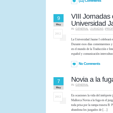
(11) Comments
VIII Jornadas 
9
Universidad J
May
IN:
GENERAL
|
JURADAS
|
PROF
2012
La Universidad Jaume I celebrará el
Durante esos días comentaremos y 
en el mundo de la Traducción e Inte
español y comunicación intercultur
No Comments
Novia a la fug
7
IN:
GENERAL
May
En ocasiones la vida del intérprete
2012
Mallorca Novia a la fuga en el ju
toda prisa por la rampa trasera
abandona los juzgados de […]