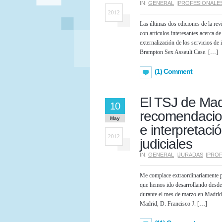
IN:
GENERAL
|
PROFESIONALE
2012
Las últimas dos ediciones de la revi
con artículos interesantes acerca de 
externalización de los servicios de
Brampton Sex Assault Case. […]
(1) Comment
El TSJ de Mad
10
recomendacion
May
e interpretaci
2012
judiciales
IN:
GENERAL
|
JURADAS
|
PROF
Me complace extraordinariamente p
que hemos ido desarrollando desde
durante el mes de marzo en Madrid y
Madrid, D. Francisco J. […]