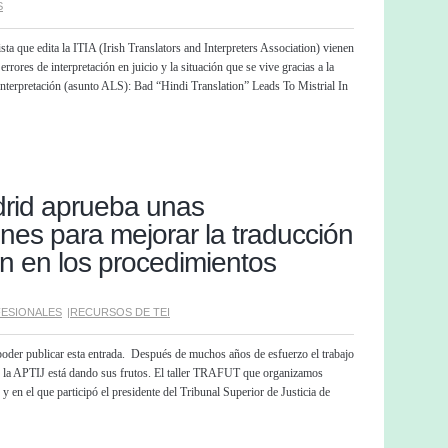
S
sta que edita la ITIA (Irish Translators and Interpreters Association) vienen
errores de interpretación en juicio y la situación que se vive gracias a la
 interpretación (asunto ALS): Bad “Hindi Translation” Leads To Mistrial In
rid aprueba unas
es para mejorar la traducción
ón en los procedimientos
ESIONALES
|
RECURSOS DE TEI
oder publicar esta entrada. Después de muchos años de esfuerzo el trabajo
 la APTIJ está dando sus frutos. El taller TRAFUT que organizamos
 en el que participó el presidente del Tribunal Superior de Justicia de