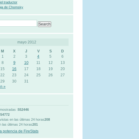
 del traductor
oja de Chomsky
mayo 2012
M
X
J
V
S
D
1
2
3
4
5
6
8
9
10
11
12
13
15
16
17
18
19
20
22
23
24
25
26
27
29
30
31
n »
mostradas :
552446
254772
vistas en las últimas 24 horas
208
n las últimas 24 horas
201
a potencia de FireStats