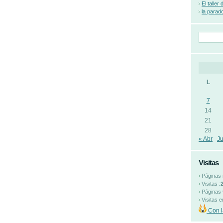
El taller
la parad
L
7
14
21
28
« Abr
Ju
Visitas
Páginas 
Visitas :
Páginas 
Visitas e
Con l