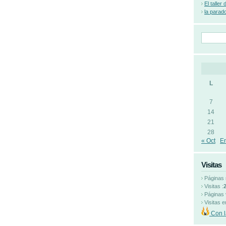
El taller
la parad
L
7
14
21
28
« Oct
E
Visitas
Páginas 
Visitas :
Páginas 
Visitas e
Con l