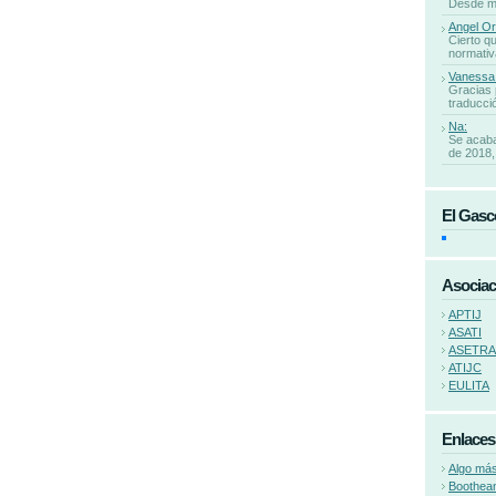
Desde mi 
Angel Or
Cierto qu
normativa
Vanessa
Gracias 
traducció
Na:
Se acaba
de 2018, 
El Gasc
Asociac
APTIJ
ASATI
ASETR
ATIJC
EULITA
Enlaces
Algo más
Boothea