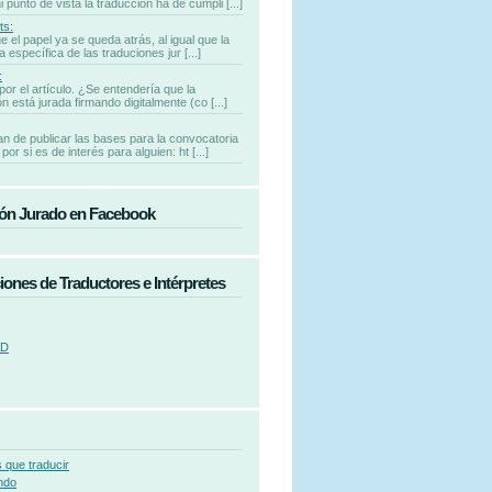
punto de vista la traducción ha de cumpli [...]
ts:
e el papel ya se queda atrás, al igual que la
 específica de las traduciones jur [...]
:
por el artículo. ¿Se entendería que la
n está jurada firmando digitalmente (co [...]
n de publicar las bases para la convocatoria
por si es de interés para alguien: ht [...]
ón Jurado en Facebook
iones de Traductores e Intérpretes
AD
 que traducir
ndo