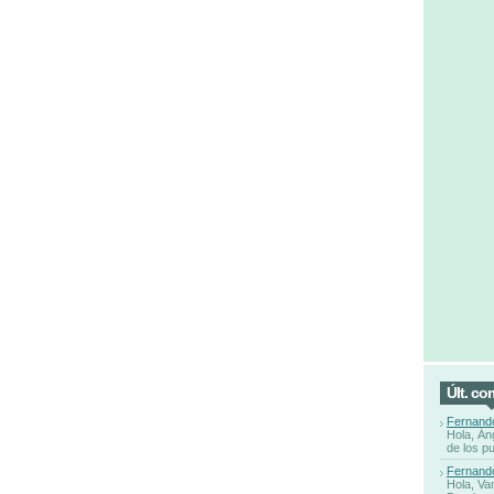
Últ. co
Fernand
Hola, Án
de los p
Fernand
Hola, Va