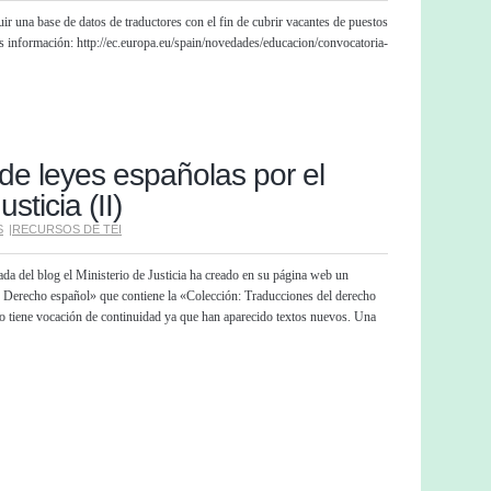
ir una base de datos de traductores con el fin de cubrir vacantes de puestos
s información: http://ec.europa.eu/spain/novedades/educacion/convocatoria-
de leyes españolas por el
sticia (II)
S
|
RECURSOS DE TEI
ada del blog el Ministerio de Justicia ha creado en su página web un
 Derecho español» que contiene la «Colección: Traducciones del derecho
to tiene vocación de continuidad ya que han aparecido textos nuevos. Una