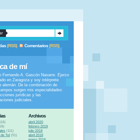
das
(RSS)
Comentarios
(RSS)
ca de mí
o Fernando A. Gascón Nasarre. Ejerzo
do en Zaragoza y soy intérprete
e alemán. De la combinación de
ampos surgen mis especialidades:
ucciones jurídicas y las
taciones judiciales.
ias
Archivos
116)
abril 2020
59)
febrero 2019
ales
(111)
julio 2018
de TeI
(51)
abril 2018
enero 2018