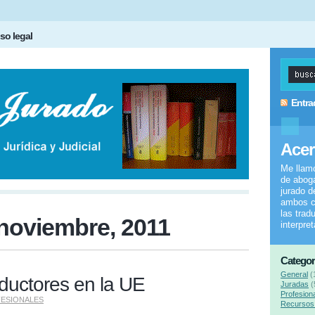
so legal
Entra
Acer
Me llam
de aboga
jurado d
ambos c
las trad
noviembre, 2011
interpre
Categor
General
(
ductores en la UE
Juradas
(
Profesion
ESIONALES
Recursos 