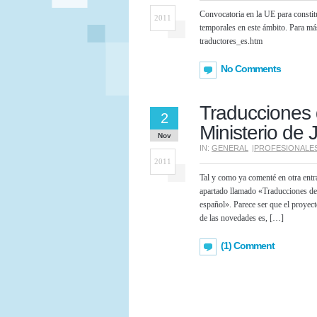
Convocatoria en la UE para constitu
2011
temporales en este ámbito. Para má
traductores_es.htm
No Comments
Traducciones 
2
Ministerio de Ju
Nov
IN:
GENERAL
|
PROFESIONALE
2011
Tal y como ya comenté en otra entr
apartado llamado «Traducciones de
español». Parece ser que el proyec
de las novedades es, […]
(1) Comment