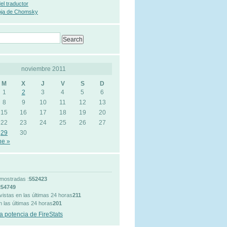
 del traductor
oja de Chomsky
noviembre 2011
M
X
J
V
S
D
1
2
3
4
5
6
8
9
10
11
12
13
15
16
17
18
19
20
22
23
24
25
26
27
29
30
ne »
mostradas :
552423
254749
vistas en las últimas 24 horas
211
n las últimas 24 horas
201
a potencia de FireStats