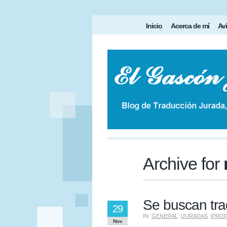
Inicio
Acerca de mí
Avi
Archive for
Se buscan tra
29
IN:
GENERAL
|
JURADAS
|
PROF
Nov