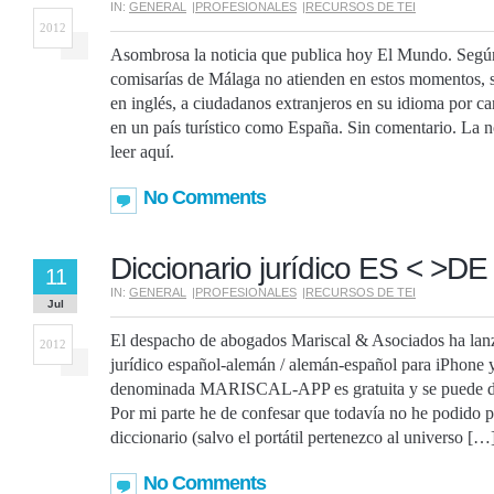
IN:
GENERAL
|
PROFESIONALES
|
RECURSOS DE TEI
2012
Asombrosa la noticia que publica hoy El Mundo. Según 
comisarías de Málaga no atienden en estos momentos, 
en inglés, a ciudadanos extranjeros en su idioma por car
en un país turístico como España. Sin comentario. La n
leer aquí.
No Comments
Diccionario jurídico ES < >DE
11
IN:
GENERAL
|
PROFESIONALES
|
RECURSOS DE TEI
Jul
El despacho de abogados Mariscal & Asociados ha lan
2012
jurídico español-alemán / alemán-español para iPhone y
denominada MARISCAL-APP es gratuita y se puede des
Por mi parte he de confesar que todavía no he podido p
diccionario (salvo el portátil pertenezco al universo […
No Comments