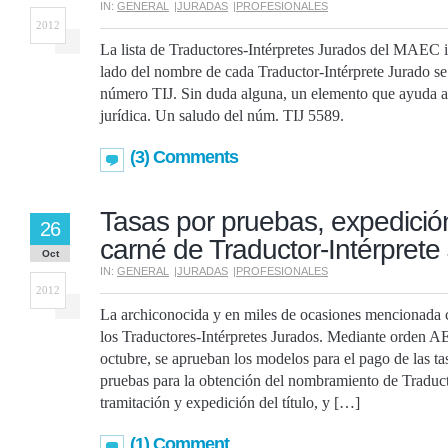
IN:
GENERAL
|
JURADAS
|
PROFESIONALES
2012
La lista de Traductores-Intérpretes Jurados del MAEC 
lado del nombre de cada Traductor-Intérprete Jurado se
número TIJ. Sin duda alguna, un elemento que ayuda a
jurídica. Un saludo del núm. TIJ 5589.
(3) Comments
Tasas por pruebas, expedición 
26
carné de Traductor-Intérprete
Oct
IN:
GENERAL
|
JURADAS
|
PROFESIONALES
2012
La archiconocida y en miles de ocasiones mencionada cr
los Traductores-Intérpretes Jurados. Mediante orden 
octubre, se aprueban los modelos para el pago de las ta
pruebas para la obtención del nombramiento de Traducto
tramitación y expedición del título, y […]
(1) Comment