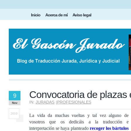
Inicio
Acerca de mí
Aviso legal
Convocatoria de plazas 
9
IN:
JURADAS
|
PROFESIONALES
Nov
2010
La vida da muchas vueltas y tal vez alguno de
vosotros que os dedicáis a la traducción e
interpretación se haya planteado
recoger los bártulos