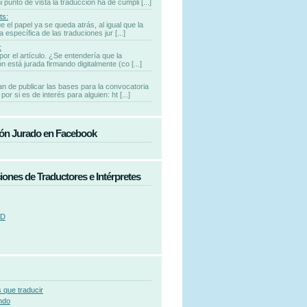
punto de vista la traducción ha de cumpli [...]
ts:
e el papel ya se queda atrás, al igual que la
 específica de las traduciones jur [...]
:
por el artículo. ¿Se entendería que la
n está jurada firmando digitalmente (co [...]
n de publicar las bases para la convocatoria
por si es de interés para alguien: ht [...]
ón Jurado en Facebook
iones de Traductores e Intérpretes
AD
 que traducir
ndo