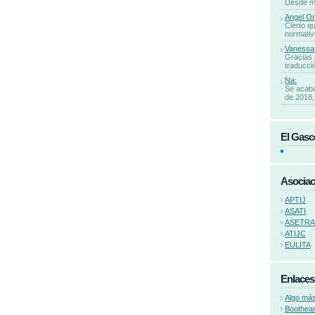
Desde mi 
Angel Or
Cierto qu
normativa
Vanessa
Gracias 
traducció
Na:
Se acaba
de 2018, 
El Gasc
Asociac
APTIJ
ASATI
ASETR
ATIJC
EULITA
Enlaces
Algo más
Boothea