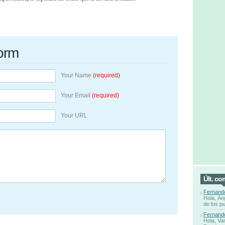
orm
Your Name
(required)
Your Email
(required)
Your URL
Últ. co
Fernand
Hola, Án
de los p
Fernand
Hola, Va