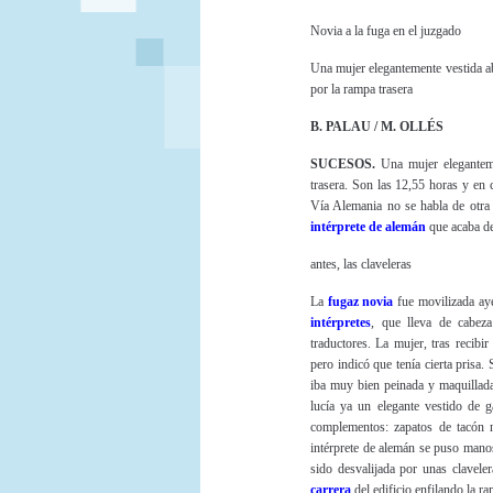
Novia a la fuga en el juzgado
Una mujer elegantemente vestida a
por la rampa trasera
B. PALAU / M. OLLÉS
SUCESOS.
Una mujer eleganteme
trasera. Son las 12,55 horas y en 
Vía Alemania no se habla de otra 
intérprete de alemán
que acaba de
antes, las claveleras
La
fugaz novia
fue movilizada aye
intérpretes
, que lleva de cabeza
traductores. La mujer, tras recibi
pero indicó que tenía cierta prisa
iba muy bien peinada y maquillada
lucía ya un elegante vestido de g
complementos: zapatos de tacón 
intérprete de alemán se puso manos
sido desvalijada por unas clavele
carrera
del edificio enfilando la ra