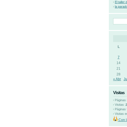
El taller
la parad
L
7
14
21
28
« Abr
Ju
Visitas
Páginas 
Visitas :
Páginas 
Visitas e
Con l