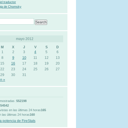
 del traductor
oja de Chomsky
mayo 2012
M
X
J
V
S
D
1
2
3
4
5
6
8
9
10
11
12
13
15
16
17
18
19
20
22
23
24
25
26
27
29
30
31
n »
mostradas :
552198
254542
vistas en las últimas 24 horas
165
n las últimas 24 horas
160
a potencia de FireStats