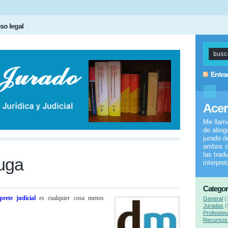
so legal
Entra
Acer
Me llam
de aboga
jurado d
ambos c
las trad
fuga
interpre
Categor
prete judicial
es cualquier cosa menos
General
(
Juradas
(
Profesion
Recursos 