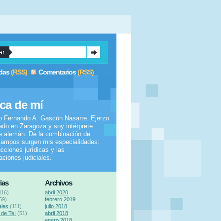
das
(RSS)
Comentarios
(RSS)
ca de mí
o Fernando A. Gascón Nasarre. Ejerzo
do en Zaragoza y soy intérprete
e alemán. De la combinación de
ampos surgen mis especialidades:
ucciones jurídicas y las
taciones judiciales.
ias
Archivos
116)
abril 2020
59)
febrero 2019
ales
(111)
julio 2018
de TeI
(51)
abril 2018
enero 2018