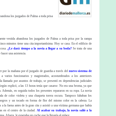
bandona los juzgados de Palma a toda prisa
nte vestida abandona los juzgados de Palma a toda prisa por la rampa
cinco minutos tiene una cita importantísima. Hoy se casa. En el edificio de
cosa.
¿Le dará tiempo a la novia a llegar a su boda?
Se trata de una
 hacer una asistencia.
r por la mañana por el juzgado de guardia a través del
nuevo sistema de
 a varios funcionarios y magistrados, acostumbrados a los anteriores
r la llamada por asuntos de trabajo, se presentó en dependencias judiciales
. Según explicó, a las 13 horas tenía que casarse. No era una broma, ya que
. Además, en seguida todos los presentes repararon en su ropa. La novia
ala de color violeta y una chaqueta torera oscura. Tampoco faltaban los
negros y un tocado en forma de flor del mismo color en la cabeza. La
 a la faena antes de la gran cita y asistió a una víctima germana que había
ras en el centro de la ciudad.
Al acabar su trabajo, la novia salió a la
mpa. Afuera, le esperaba un coche que la llevaría al enlace.