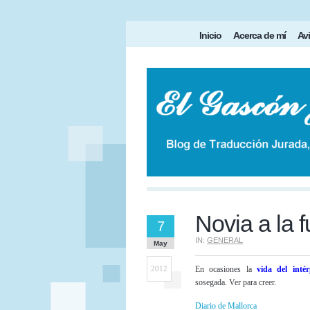
Inicio
Acerca de mí
Avi
Novia a la 
7
IN:
GENERAL
May
2012
En ocasiones la
vida del intér
sosegada. Ver para creer.
Diario de Mallorca