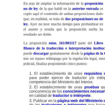
En aras de ampliar la información de la
p
roposición
no de ley
de la que hablé en la
anterior entrada
os
copio aquí el contenido de ambas proposiciones dado
que, en realidad, se trata de
dos proposiciones no de
ley
. Ayer no tuve mucho tiempo para profundizar en
el asunto y resulta que la proposición suelta ha
resultado ser doble.
La proposición
núm. 161/001117
parte del
Libro
Blanco de la traducción e interpretación instituc
puede
descargar
gratuitamente desde la
página de la
tras un repaso relámpago por la regulación legal, mez
policial, finaliza proponiendo cinco puntos:
El establecimiento de unos
requisitos
para poder ejercer de traductor y/o inté
competencia del Ministerio del Interior.
El establecimiento de unas
pruebas
qu
concurrencia de los
conocimientos necesar
en calidad de
traductor o intérprete
.
Publicar en la
página web del Ministerio d
de los
traductores e intérpretes
que hayan