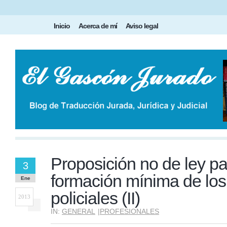
Inicio
Acerca de mí
Aviso legal
Proposición no de ley p
3
formación mínima de los
Ene
policiales (II)
2013
IN:
GENERAL
|
PROFESIONALES