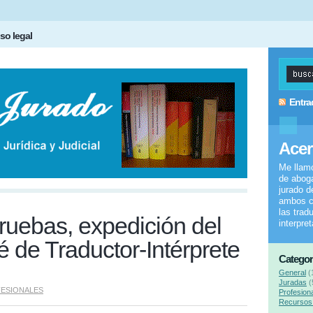
so legal
Entra
Acer
Me llam
de aboga
jurado d
ambos c
las trad
ruebas, expedición del
interpre
né de Traductor-Intérprete
Categor
General
(
Juradas
(
ESIONALES
Profesion
Recursos 