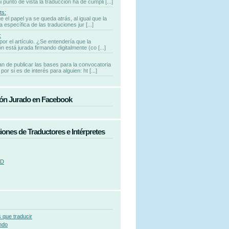
punto de vista la traducción ha de cumpli [...]
ts:
e el papel ya se queda atrás, al igual que la
 específica de las traduciones jur [...]
:
por el artículo. ¿Se entendería que la
n está jurada firmando digitalmente (co [...]
n de publicar las bases para la convocatoria
por si es de interés para alguien: ht [...]
ón Jurado en Facebook
iones de Traductores e Intérpretes
AD
 que traducir
ndo