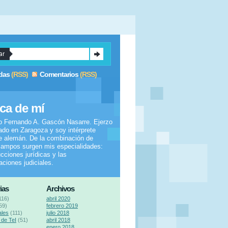
das
(RSS)
Comentarios
(RSS)
ca de mí
o Fernando A. Gascón Nasarre. Ejerzo
do en Zaragoza y soy intérprete
e alemán. De la combinación de
ampos surgen mis especialidades:
ucciones jurídicas y las
taciones judiciales.
ias
Archivos
116)
abril 2020
59)
febrero 2019
ales
(111)
julio 2018
de TeI
(51)
abril 2018
enero 2018