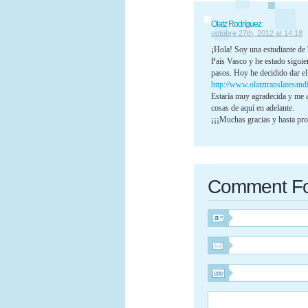
Olatz Rodríguez
octubre 27th, 2012 at 14:18
¡Hola! Soy una estudiante de 
País Vasco y he estado siguie
pasos. Hoy he decidido dar el 
http://www.olatztranslatesand
Estaría muy agradecida y me 
cosas de aquí en adelante.
¡¡¡Muchas gracias y hasta pro
Comment F