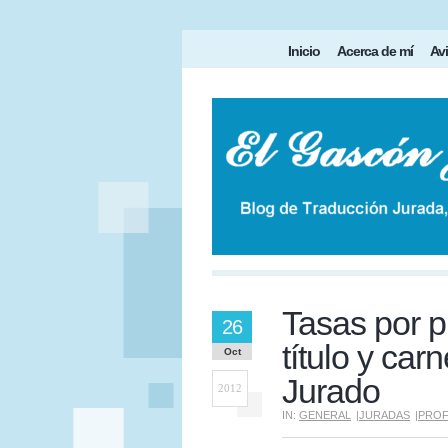
Inicio
Acerca de mí
Avi
Tasas por p
26
título y car
Oct
Jurado
2012
IN:
GENERAL
|
JURADAS
|
PROF