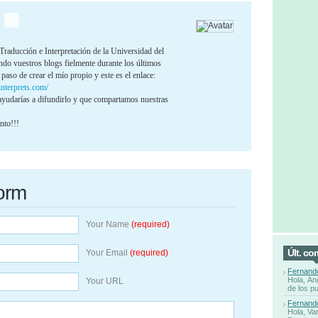
Traducción e Interpretación de la Universidad del
ndo vuestros blogs fielmente durante los últimos
paso de crear el mío propio y este es el enlace:
interprets.com/
ayudarías a difundirlo y que compartamos nuestras
nto!!!
orm
Your Name
(required)
Últ. co
Your Email
(required)
Fernand
Hola, Án
Your URL
de los p
Fernand
Hola, Va