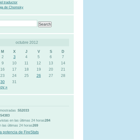
 del traductor
oja de Chomsky
octubre 2012
M
X
J
V
S
D
2
3
4
5
6
7
9
10
11
12
13
14
16
17
18
19
20
21
23
24
25
26
27
28
30
31
ov »
mostradas :
552033
254383
vistas en las últimas 24 horas
284
n las últimas 24 horas
269
a potencia de FireStats