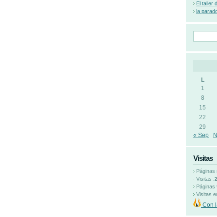
El taller
la parad
L
1
8
15
22
29
« Sep
N
Visitas
Páginas 
Visitas :
Páginas 
Visitas e
Con l