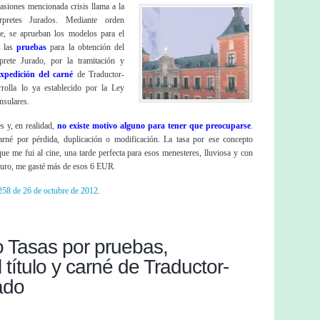
asiones mencionada crisis llama a la
érpretes Jurados. Mediante orden
, se aprueban los modelos para el
a las
pruebas
para la obtención del
prete Jurado, por la tramitación y
expedición del carné
de Traductor-
rrolla lo ya establecido por la Ley
nsulares.
s y, en realidad,
no existe motivo alguno para tener que preocuparse
.
arné por pérdida, duplicación o modificación. La tasa por ese concepto
e me fui al cine, una tarde perfecta para esos menesteres, lluviosa y con
curo, me gasté más de esos 6 EUR.
58 de 26 de octubre de 2012
.
 Tasas por pruebas,
 título y carné de Traductor-
ado