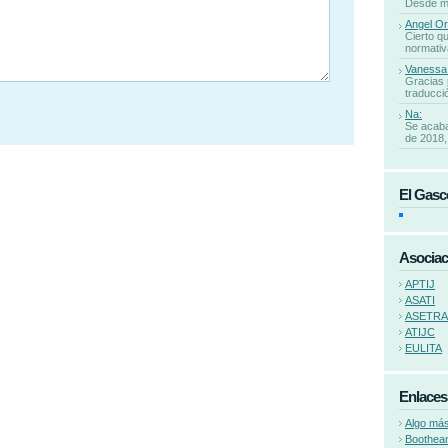
Desde mi 
Angel Or
Cierto qu
normativa
Vanessa
Gracias 
traducció
Na:
Se acaba
de 2018, 
El Gasc
Asociac
APTIJ
ASATI
ASETR
ATIJC
EULITA
Enlaces
Algo más
Boothea