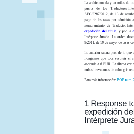
La archiconocida y en miles de oc
puerta de los Traductores-Int
AEC/2287/2012, de 18 de octubre
pago de las tasas por admisión 
nombramiento de Traductor-Intér
expedición del título
, y por la
Intérprete Jurado. La orden desa
9/2011, de 10 de mayo, de tasas co
Lo anterior suena peor de lo que e
Pongamos que toca sustituir el c
asciende a 6 EUR. La última vez qu
nubes bravuconas de color gris os
Para más información:
BOE núm. 2
1 Response to
expedición del
Intérprete Jur